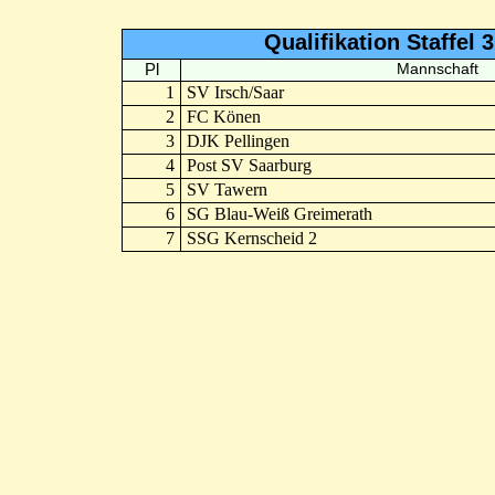
Qualifikation Staffel 
Pl
Mannschaft
1
SV Irsch/Saar
2
FC Könen
3
DJK Pellingen
4
Post SV Saarburg
5
SV Tawern
6
SG Blau-Weiß Greimerath
7
SSG Kernscheid 2