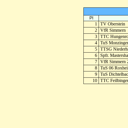
Pl
1
TV Oberstein
2
VfR Simmern
3
TTC Hungenro
4
TuS Monzinge
5
TTSG Niederh
6
Spfr. Mastersh
7
VfR Simmern 
8
TuS 06 Roxhe
9
TuS Dichtelba
10
TTC Feilbinger