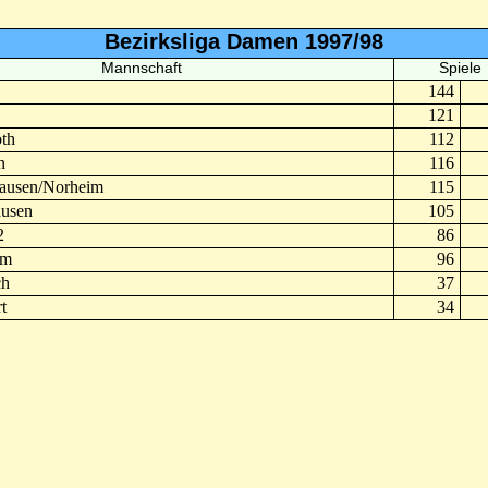
Bezirksliga Damen 1997/98
Mannschaft
Spiele
144
121
th
112
n
116
ausen/Norheim
115
ausen
105
2
86
im
96
ch
37
t
34