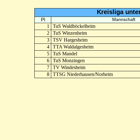
Kreisliga unt
Pl
Mannschaft
1
TuS Waldböckelheim
2
TuS Winzenheim
3
TSV Hargesheim
4
TTA Waldalgesheim
5
TuS Mandel
6
TuS Monzingen
7
TV Windesheim
8
TTSG Niederhausen/Norheim