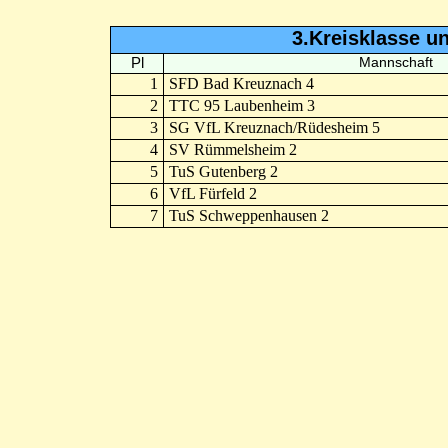
3.Kreisklasse u
Pl
Mannschaft
1
SFD Bad Kreuznach 4
2
TTC 95 Laubenheim 3
3
SG VfL Kreuznach/Rüdesheim 5
4
SV Rümmelsheim 2
5
TuS Gutenberg 2
6
VfL Fürfeld 2
7
TuS Schweppenhausen 2