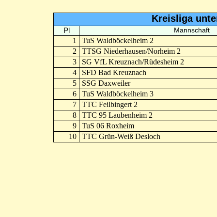
Kreisliga unt
Pl
Mannschaft
1
TuS Waldböckelheim 2
2
TTSG Niederhausen/Norheim 2
3
SG VfL Kreuznach/Rüdesheim 2
4
SFD Bad Kreuznach
5
SSG Daxweiler
6
TuS Waldböckelheim 3
7
TTC Feilbingert 2
8
TTC 95 Laubenheim 2
9
TuS 06 Roxheim
10
TTC Grün-Weiß Desloch