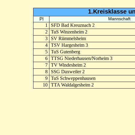
1.Kreisklasse u
Pl
Mannschaft
1
SFD Bad Kreuznach 2
2
TuS Winzenheim 2
3
SV Rümmelsheim
4
TSV Hargesheim 3
5
TuS Gutenberg
6
TTSG Niederhausen/Norheim 3
7
TV Windesheim 2
8
SSG Daxweiler 2
9
TuS Schweppenhausen
10
TTA Waldalgesheim 2