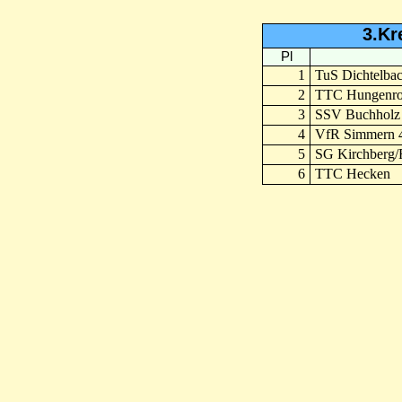
3.Kr
Pl
1
TuS Dichtelbac
2
TTC Hungenro
3
SSV Buchholz
4
VfR Simmern 
5
SG Kirchberg
6
TTC Hecken