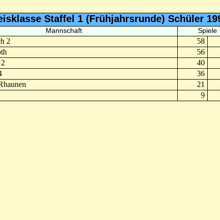
eisklasse Staffel 1 (Frühjahrsrunde) Schüler 19
Mannschaft
Spiele
h 2
58
th
56
 2
40
4
36
/Rhaunen
21
9