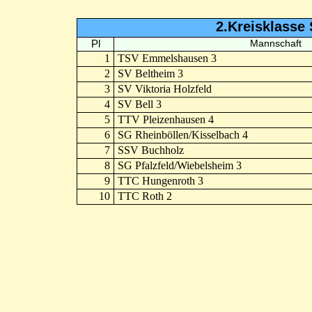
2.Kreisklasse 
Pl
Mannschaft
1
TSV Emmelshausen 3
2
SV Beltheim 3
3
SV Viktoria Holzfeld
4
SV Bell 3
5
TTV Pleizenhausen 4
6
SG Rheinböllen/Kisselbach 4
7
SSV Buchholz
8
SG Pfalzfeld/Wiebelsheim 3
9
TTC Hungenroth 3
10
TTC Roth 2