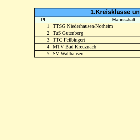
1.Kreisklasse u
Pl
Mannschaft
1
TTSG Niederhausen/Norheim
2
TuS Gutenberg
3
TTC Feilbingert
4
MTV Bad Kreuznach
5
SV Wallhausen