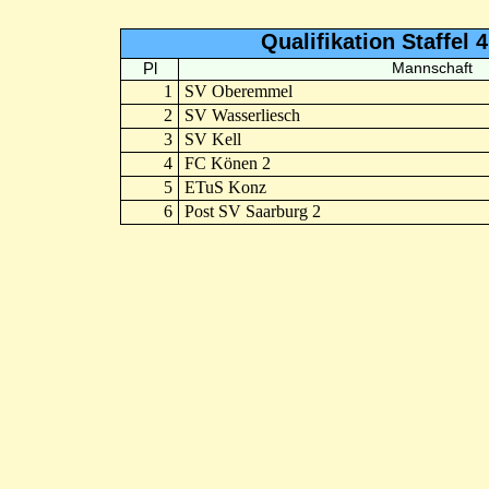
Qualifikation Staffel 
Pl
Mannschaft
1
SV Oberemmel
2
SV Wasserliesch
3
SV Kell
4
FC Könen 2
5
ETuS Konz
6
Post SV Saarburg 2