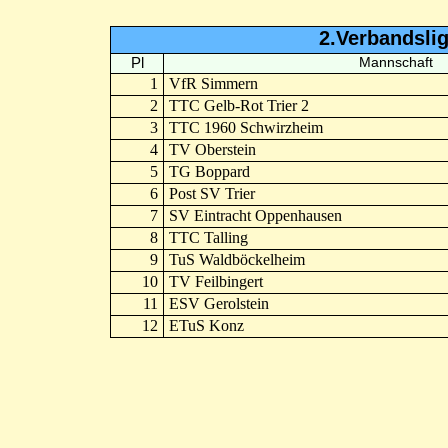
2.Verbandsli
Pl
Mannschaft
1
VfR Simmern
2
TTC Gelb-Rot Trier 2
3
TTC 1960 Schwirzheim
4
TV Oberstein
5
TG Boppard
6
Post SV Trier
7
SV Eintracht Oppenhausen
8
TTC Talling
9
TuS Waldböckelheim
10
TV Feilbingert
11
ESV Gerolstein
12
ETuS Konz