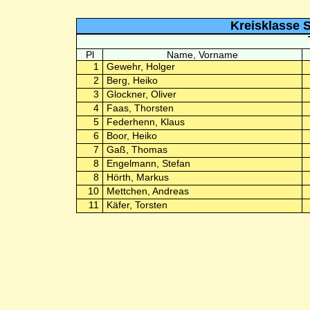
Kreisklasse S
Pl
Name, Vorname
1
Gewehr, Holger
2
Berg, Heiko
3
Glockner, Oliver
4
Faas, Thorsten
5
Federhenn, Klaus
6
Boor, Heiko
7
Gaß, Thomas
8
Engelmann, Stefan
8
Hörth, Markus
10
Mettchen, Andreas
11
Käfer, Torsten