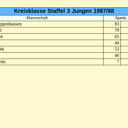
Kreisklasse Staffel 3 Jungen 1987/88
Mannschaft
Spiele
Oppenhausen
83
l
79
im
65
44
th
53
46
eim
7