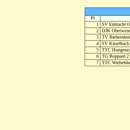
Pl
1
SV Eintracht 
2
DJK Oberwese
3
TV Biebernhe
4
SV Kisselbach
5
TTC Hungenro
6
TG Boppard 2
7
TTC Wiebelsh