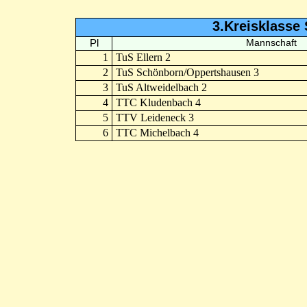
3.Kreisklasse 
Pl
Mannschaft
1
TuS Ellern 2
2
TuS Schönborn/Oppertshausen 3
3
TuS Altweidelbach 2
4
TTC Kludenbach 4
5
TTV Leideneck 3
6
TTC Michelbach 4