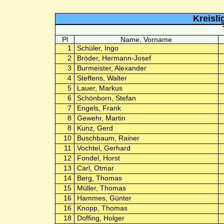
Kreisli
Pl
Name, Vorname
1
Schüler, Ingo
2
Bröder, Hermann-Josef
3
Burmeister, Alexander
4
Steffens, Walter
5
Lauer, Markus
6
Schönborn, Stefan
7
Engels, Frank
8
Gewehr, Martin
8
Kunz, Gerd
10
Buschbaum, Rainer
11
Vochtel, Gerhard
12
Fondel, Horst
13
Carl, Otmar
14
Berg, Thomas
15
Müller, Thomas
16
Hammes, Günter
16
Knopp, Thomas
18
Doffing, Holger