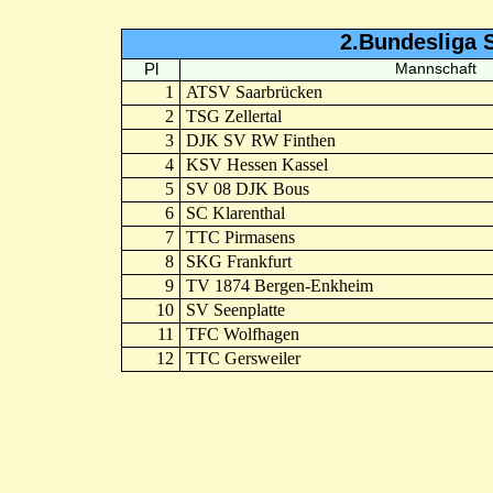
2.Bundesliga 
Pl
Mannschaft
1
ATSV Saarbrücken
2
TSG Zellertal
3
DJK SV RW Finthen
4
KSV Hessen Kassel
5
SV 08 DJK Bous
6
SC Klarenthal
7
TTC Pirmasens
8
SKG Frankfurt
9
TV 1874 Bergen-Enkheim
10
SV Seenplatte
11
TFC Wolfhagen
12
TTC Gersweiler