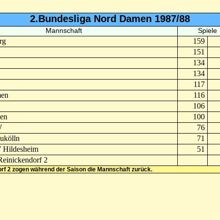
2.Bundesliga Nord Damen 1987/88
Mannschaft
Spiele
rg
159
151
134
134
117
men
116
106
en
100
W
76
ukölln
71
 Hildesheim
51
Reinickendorf 2
rf 2 zogen während der Saison die Mannschaft zurück.