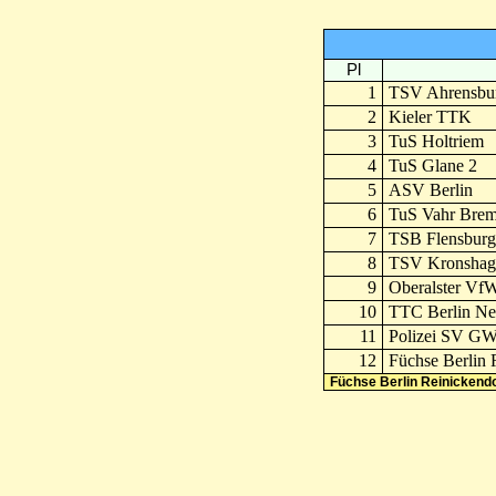
Pl
1
TSV Ahrensbu
2
Kieler TTK
3
TuS Holtriem
4
TuS Glane 2
5
ASV Berlin
6
TuS Vahr Bre
7
TSB Flensburg
8
TSV Kronshag
9
Oberalster Vf
10
TTC Berlin Ne
11
Polizei SV GW
12
Füchse Berlin 
Füchse Berlin Reinickendo