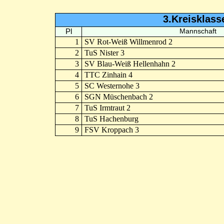
3.Kreisklass
Pl
Mannschaft
1
SV Rot-Weiß Willmenrod 2
2
TuS Nister 3
3
SV Blau-Weiß Hellenhahn 2
4
TTC Zinhain 4
5
SC Westernohe 3
6
SGN Müschenbach 2
7
TuS Irmtraut 2
8
TuS Hachenburg
9
FSV Kroppach 3