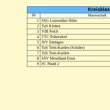
Kreiskla
Pl
Mannschaft
1
SSG Lutzerather Höhe
2
TuS Klotten
3
VfB Polch
4
TTC Poltersdorf
5
JSV Ettringen
6
TuS Treis-Karden (Schüler)
7
TuS Treis-Karden
8
SSV Moselland Ernst
9
FC Plaidt 2