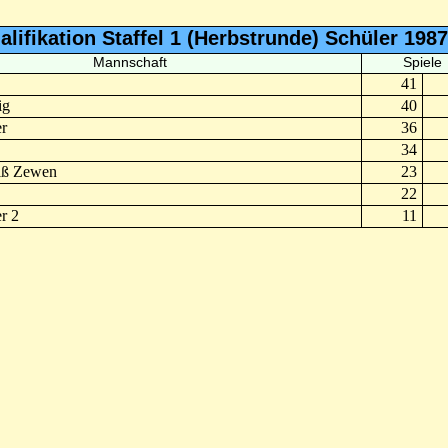
alifikation Staffel 1 (Herbstrunde) Schüler 1987
Mannschaft
Spiele
41
ig
40
r
36
34
ß Zewen
23
22
r 2
11