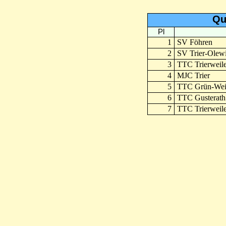
Qu
Pl
1
SV Föhren
2
SV Trier-Olew
3
TTC Trierweile
4
MJC Trier
5
TTC Grün-Wei
6
TTC Gusterath
7
TTC Trierweile