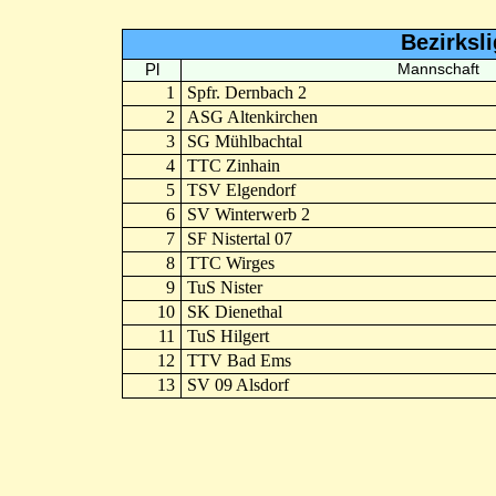
Bezirksl
Pl
Mannschaft
1
Spfr. Dernbach 2
2
ASG Altenkirchen
3
SG Mühlbachtal
4
TTC Zinhain
5
TSV Elgendorf
6
SV Winterwerb 2
7
SF Nistertal 07
8
TTC Wirges
9
TuS Nister
10
SK Dienethal
11
TuS Hilgert
12
TTV Bad Ems
13
SV 09 Alsdorf