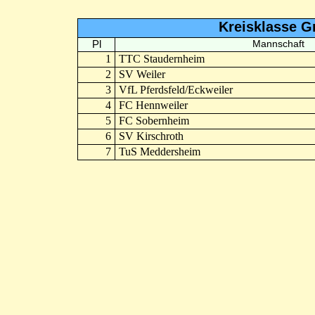
Kreisklasse G
Pl
Mannschaft
1
TTC Staudernheim
2
SV Weiler
3
VfL Pferdsfeld/Eckweiler
4
FC Hennweiler
5
FC Sobernheim
6
SV Kirschroth
7
TuS Meddersheim