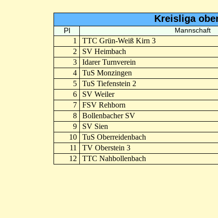
Kreisliga obe
Pl
Mannschaft
1
TTC Grün-Weiß Kirn 3
2
SV Heimbach
3
Idarer Turnverein
4
TuS Monzingen
5
TuS Tiefenstein 2
6
SV Weiler
7
FSV Rehborn
8
Bollenbacher SV
9
SV Sien
10
TuS Oberreidenbach
11
TV Oberstein 3
12
TTC Nahbollenbach