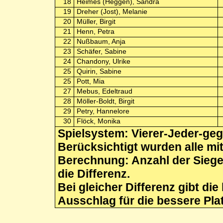
18
Heimes (Heggen), Sandra
19
Dreher (Jost), Melanie
20
Müller, Birgit
21
Henn, Petra
22
Nußbaum, Anja
23
Schäfer, Sabine
24
Chandony, Ulrike
25
Quirin, Sabine
25
Pott, Mia
27
Mebus, Edeltraud
28
Möller-Boldt, Birgit
29
Petry, Hannelore
30
Flöck, Monika
Spielsystem: Vierer-Jeder-ge
Berücksichtigt wurden alle mi
Berechnung: Anzahl der Siege
die Differenz.
Bei gleicher Differenz gibt di
Ausschlag für die bessere Pla