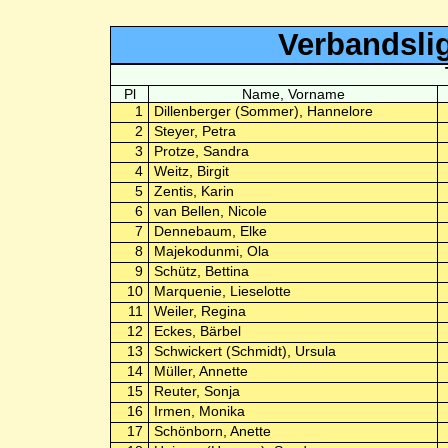
Verbandsli
Pl
Name, Vorname
1
Dillenberger (Sommer), Hannelore
2
Steyer, Petra
3
Protze, Sandra
4
Weitz, Birgit
5
Zentis, Karin
6
van Bellen, Nicole
7
Dennebaum, Elke
8
Majekodunmi, Ola
9
Schütz, Bettina
10
Marquenie, Lieselotte
11
Weiler, Regina
12
Eckes, Bärbel
13
Schwickert (Schmidt), Ursula
14
Müller, Annette
15
Reuter, Sonja
16
Irmen, Monika
17
Schönborn, Anette