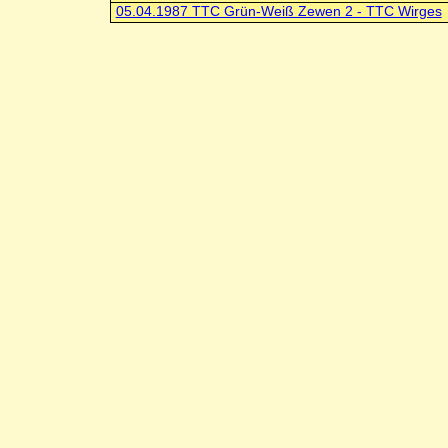
05.04.1987 TTC Grün-Weiß Zewen 2 - TTC Wirges