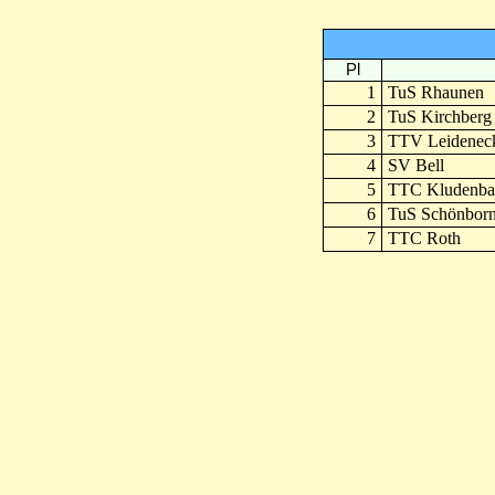
Pl
1
TuS Rhaunen
2
TuS Kirchberg
3
TTV Leidenec
4
SV Bell
5
TTC Kludenba
6
TuS Schönborn
7
TTC Roth