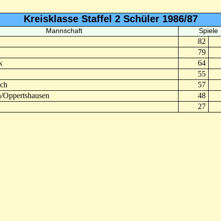
Kreisklasse Staffel 2 Schüler 1986/87
Mannschaft
Spiele
82
79
k
64
55
ch
57
/Oppertshausen
48
27