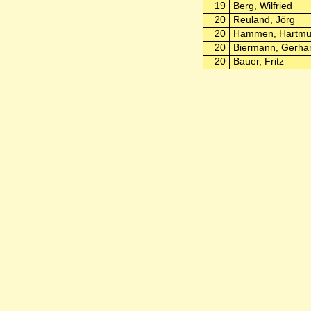
19
Berg, Wilfried
20
Reuland, Jörg
20
Hammen, Hartmu
20
Biermann, Gerha
20
Bauer, Fritz