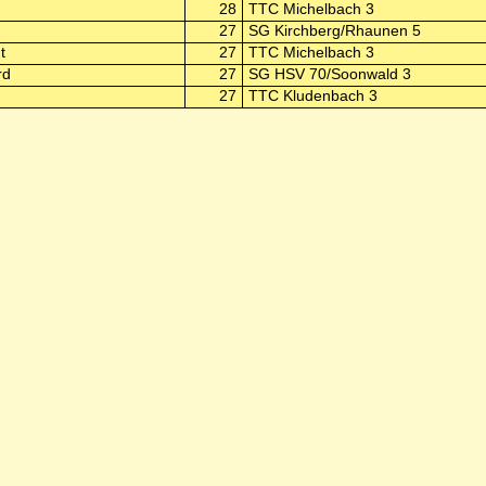
28
TTC Michelbach 3
27
SG Kirchberg/Rhaunen 5
t
27
TTC Michelbach 3
rd
27
SG HSV 70/Soonwald 3
27
TTC Kludenbach 3