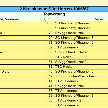
2.Kreisklasse Süd Herren 1986/87
Topwertung
e, Vorname
Quot
Verein
109
SG Kirchberg/Rhaunen 6
85
SG Kirchberg/Rhaunen 5
rd
79
SpVgg Oberkülztal 2
72
SG Kirchberg/Rhaunen 5
71
SG Kirchberg/Rhaunen 6
67
TTV Leideneck
er
63
SpVgg Oberkülztal 2
52
TTC Reich 2
51
SpVgg Oberkülztal 2
51
TTC Hecken
-Dieter
46
SG Kirchberg/Rhaunen 6
42
TV Kümbdchen/Keidelheim
41
TTV Leideneck
41
SpVgg Oberkülztal 2
36
TTV Leideneck
33
SG Kirchberg/Rhaunen 5
33
TTV Leideneck 2
30
TTV Leideneck