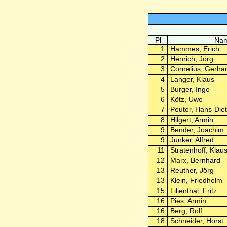
Pl
Nam
1
Hammes, Erich
2
Henrich, Jörg
3
Cornelius, Gerha
4
Langer, Klaus
5
Burger, Ingo
6
Kötz, Uwe
7
Peuter, Hans-Diet
8
Hilgert, Armin
9
Bender, Joachim
9
Junker, Alfred
11
Stratenhoff, Klaus
12
Marx, Bernhard
13
Reuther, Jörg
13
Klein, Friedhelm
15
Lilienthal, Fritz
16
Pies, Armin
16
Berg, Rolf
18
Schneider, Horst