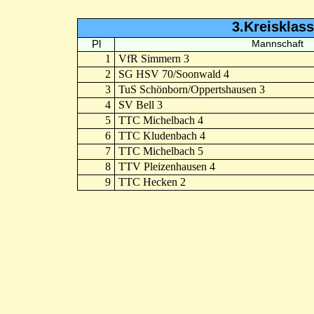
3.Kreisklas
Pl
Mannschaft
1
VfR Simmern 3
2
SG HSV 70/Soonwald 4
3
TuS Schönborn/Oppertshausen 3
4
SV Bell 3
5
TTC Michelbach 4
6
TTC Kludenbach 4
7
TTC Michelbach 5
8
TTV Pleizenhausen 4
9
TTC Hecken 2