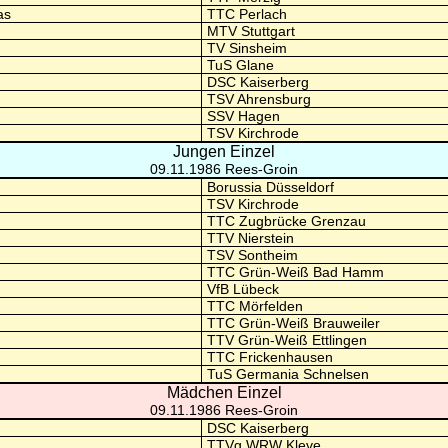
as
TTC Perlach
MTV Stuttgart
TV Sinsheim
TuS Glane
DSC Kaiserberg
TSV Ahrensburg
SSV Hagen
TSV Kirchrode
Jungen Einzel
09.11.1986 Rees-Groin
Borussia Düsseldorf
TSV Kirchrode
TTC Zugbrücke Grenzau
TTV Nierstein
TSV Sontheim
TTC Grün-Weiß Bad Hamm
VfB Lübeck
TTC Mörfelden
TTC Grün-Weiß Brauweiler
TTV Grün-Weiß Ettlingen
TTC Frickenhausen
TuS Germania Schnelsen
Mädchen Einzel
09.11.1986 Rees-Groin
DSC Kaiserberg
TTVg WRW Kleve