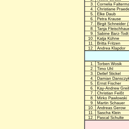
3.
Cornelia Falterma
4.
Christiane Praede
5.
Elke Daub
6.
Petra Krause
7.
Birgit Schneider
8.
Tanja Fleischhau
9.
Sabine Barz-Todt
10.
Katja Kühne
11.
Britta Fritzen
12.
Andrea Klapdor
1.
Torben Wosik
2.
Timo Uhl
3.
Detlef Stickel
4.
Damian Dansczy
5.
Ernst Fischer
6.
Kay-Andrew Greil
7.
Christian Feißt
8.
Mirko Pawlowski
9.
Martin Schauer
10.
Andreas Gerow
11.
Sascha Klein
12.
Pascal Schulte