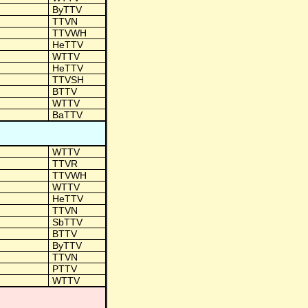
ByTTV
TTVN
TTVWH
HeTTV
WTTV
HeTTV
TTVSH
BTTV
WTTV
BaTTV
WTTV
TTVR
TTVWH
WTTV
HeTTV
TTVN
SbTTV
BTTV
ByTTV
TTVN
PTTV
WTTV