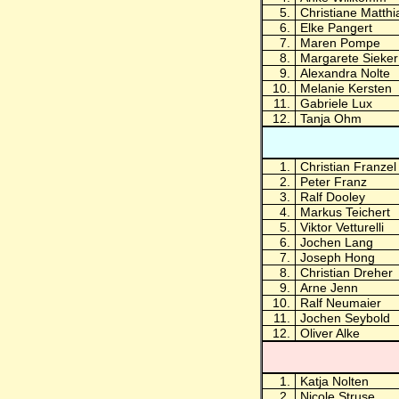
5.
Christiane Matthi
6.
Elke Pangert
7.
Maren Pompe
8.
Margarete Sieker
9.
Alexandra Nolte
10.
Melanie Kersten
11.
Gabriele Lux
12.
Tanja Ohm
1.
Christian Franzel
2.
Peter Franz
3.
Ralf Dooley
4.
Markus Teichert
5.
Viktor Vetturelli
6.
Jochen Lang
7.
Joseph Hong
8.
Christian Dreher
9.
Arne Jenn
10.
Ralf Neumaier
11.
Jochen Seybold
12.
Oliver Alke
1.
Katja Nolten
2.
Nicole Struse