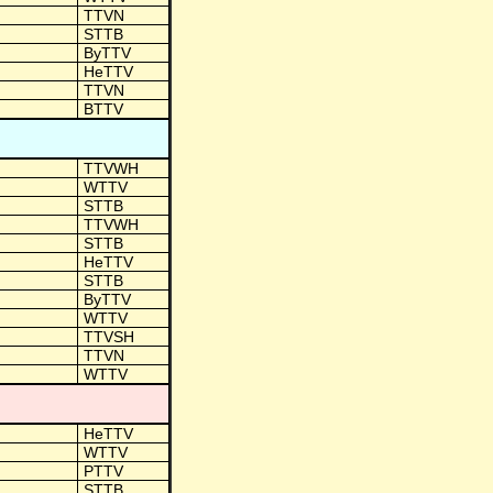
TTVN
STTB
ByTTV
HeTTV
TTVN
BTTV
TTVWH
WTTV
STTB
TTVWH
STTB
HeTTV
STTB
ByTTV
WTTV
TTVSH
TTVN
WTTV
HeTTV
WTTV
PTTV
STTB