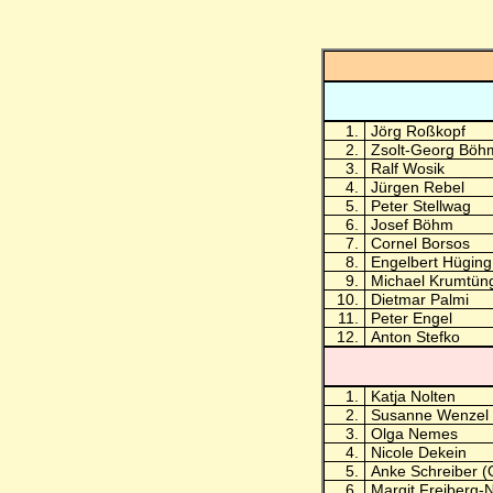
1.
Jörg Roßkopf
2.
Zsolt-Georg Böh
3.
Ralf Wosik
4.
Jürgen Rebel
5.
Peter Stellwag
6.
Josef Böhm
7.
Cornel Borsos
8.
Engelbert Hüging
9.
Michael Krumtün
10.
Dietmar Palmi
11.
Peter Engel
12.
Anton Stefko
1.
Katja Nolten
2.
Susanne Wenzel
3.
Olga Nemes
4.
Nicole Dekein
5.
Anke Schreiber (
6.
Margit Freiberg-N