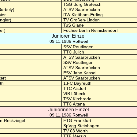
TSG Burg Gretesch
Borbely)
ATSV Saarbrücken
ier
RW Klettham-Erding
ngler)
TV Großen-Linden
TuS Glane
er)
Füchse Berlin Reinickendorf
Junioren Einzel
09.11.1986 Rottweil
SSV Reutlingen
TTC Jülich
ATSV Saarbrücken
SSV Reutlingen
ATSV Saarbrücken
ESV Jahn Kassel
ert
ATSV Saarbrücken
th
1.FC Bayreuth
TTC Alsdorf
VfB Lübeck
TSV Kirchrode
TTC Altena
Juniorinnen Einzel
09.11.1986 Rottweil
n-Reckziegel
FTG Frankfurt
SpVgg Steinhagen
TV 03 Wörth
TTF Merzig