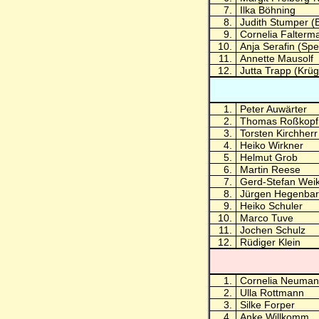
7.
Ilka Böhning
8.
Judith Stumper (
9.
Cornelia Falterma
10.
Anja Serafin (Spe
11.
Annette Mausolf
12.
Jutta Trapp (Krüg
1.
Peter Auwärter
2.
Thomas Roßkopf
3.
Torsten Kirchherr
4.
Heiko Wirkner
5.
Helmut Grob
6.
Martin Reese
7.
Gerd-Stefan Weik
8.
Jürgen Hegenbar
9.
Heiko Schuler
10.
Marco Tuve
11.
Jochen Schulz
12.
Rüdiger Klein
1.
Cornelia Neuman
2.
Ulla Rottmann
3.
Silke Forper
4.
Anke Willkomm