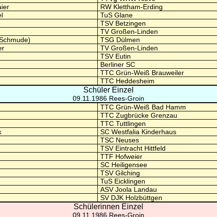
ier
RW Klettham-Erding
l
TuS Glane
TSV Betzingen
TV Großen-Linden
 (Schmude)
TSG Dülmen
er
TV Großen-Linden
TSV Eutin
Berliner SC
TTC Grün-Weiß Brauweiler
TTC Heddesheim
Schüler Einzel
09.11.1986 Rees-Groin
TTC Grün-Weiß Bad Hamm
TTC Zugbrücke Grenzau
TTC Tuttlingen
k
SC Westfalia Kinderhaus
TSC Neuses
TSV Eintracht Hittfeld
TTF Hofweier
SC Heiligensee
TSV Gilching
TuS Eicklingen
ASV Joola Landau
SV DJK Holzbüttgen
Schülerinnen Einzel
09.11.1986 Rees-Groin