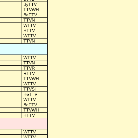
ByTTV
TTVWH
BaTTV
TTVN
WTTV
HTTV
WTTV
TTVN
WTTV
TTVN
TTVR
RTTV
TTVWH
WTTV
TTVSH
HeTTV
WTTV
BaTTV
TTVWH
HTTV
WTTV
WTTV