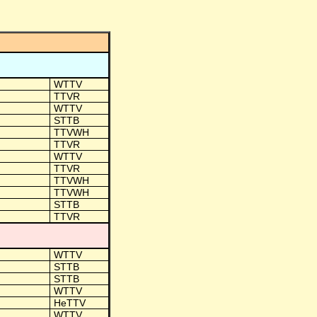
WTTV
TTVR
WTTV
STTB
TTVWH
TTVR
WTTV
TTVR
TTVWH
TTVWH
STTB
TTVR
WTTV
STTB
STTB
WTTV
HeTTV
WTTV