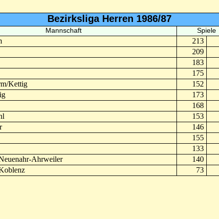
Bezirksliga Herren 1986/87
Mannschaft
Spiele
m
213
209
183
175
m/Kettig
152
ig
173
168
hl
153
r
146
155
133
Neuenahr-Ahrweiler
140
Koblenz
73