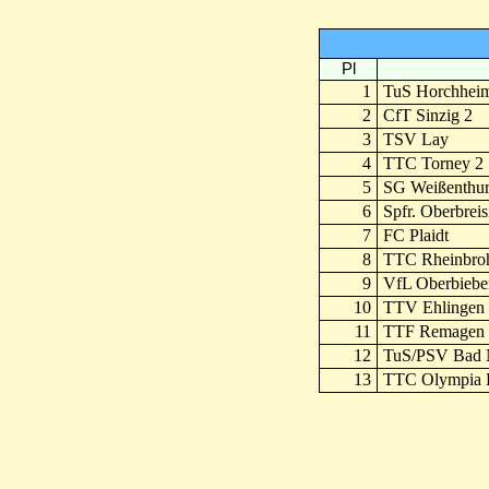
Pl
1
TuS Horchhei
2
CfT Sinzig 2
3
TSV Lay
4
TTC Torney 2
5
SG Weißenthur
6
Spfr. Oberbreis
7
FC Plaidt
8
TTC Rheinbro
9
VfL Oberbiebe
10
TTV Ehlingen
11
TTF Remagen
12
TuS/PSV Bad 
13
TTC Olympia 