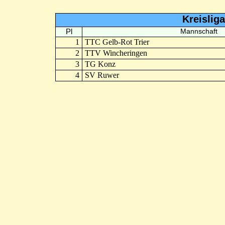
Kreislig
Pl
Mannschaft
1
TTC Gelb-Rot Trier
2
TTV Wincheringen
3
TG Konz
4
SV Ruwer