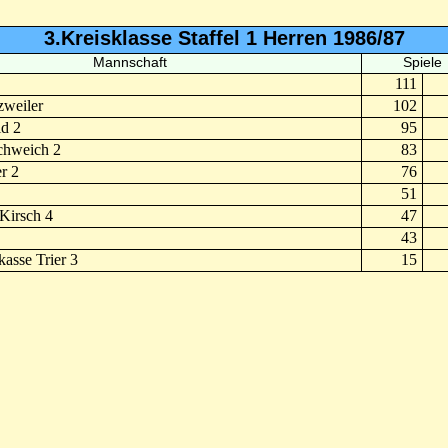
3.Kreisklasse Staffel 1 Herren 1986/87
Mannschaft
Spiele
111
weiler
102
d 2
95
chweich 2
83
r 2
76
51
Kirsch 4
47
43
asse Trier 3
15