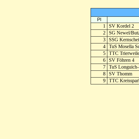
Pl
1
SV Kordel 2
2
SG Newel/Butz
3
SSG Kernschei
4
TuS Mosella S
5
TTC Trierweile
6
SV Föhren 4
7
TuS Longuich-
8
SV Thomm
9
TTC Kreisspark