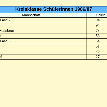
Kreisklasse Schülerinnen 1986/87
Mannschaft
Spiele
Land 2
94
94
Meinborn
73
r
58
Land 3
54
2
51
46
hl
27