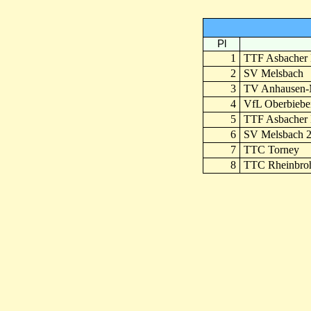
Pl
1
TTF Asbacher 
2
SV Melsbach
3
TV Anhausen-
4
VfL Oberbiebe
5
TTF Asbacher 
6
SV Melsbach 
7
TTC Torney
8
TTC Rheinbro