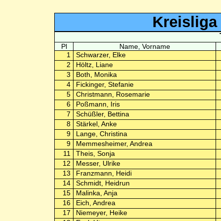
Kreislig
Pl
Name, Vorname
1
Schwarzer, Elke
2
Höltz, Liane
3
Both, Monika
4
Fickinger, Stefanie
5
Christmann, Rosemarie
6
Poßmann, Iris
7
Schüßler, Bettina
8
Stärkel, Anke
9
Lange, Christina
9
Memmesheimer, Andrea
11
Theis, Sonja
12
Messer, Ulrike
13
Franzmann, Heidi
14
Schmidt, Heidrun
15
Malinka, Anja
16
Eich, Andrea
17
Niemeyer, Heike