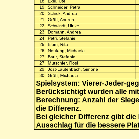
18
Exel, Ute
19
Schneider, Petra
20
Schick, Andrea
21
Gräff, Andrea
22
Schwindt, Ulrike
23
Domann, Andrea
24
Petri, Stefanie
25
Blum, Rita
26
Neufang, Michaela
27
Baur, Stefanie
27
Mutschler, Rosi
29
Jost-Lautenbach, Simone
30
Gräff, Michaela
Spielsystem: Vierer-Jeder-ge
Berücksichtigt wurden alle mi
Berechnung: Anzahl der Siege
die Differenz.
Bei gleicher Differenz gibt di
Ausschlag für die bessere Pla