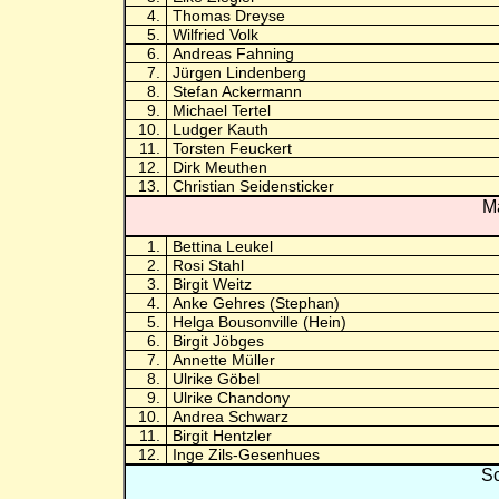
4.
Thomas Dreyse
5.
Wilfried Volk
6.
Andreas Fahning
7.
Jürgen Lindenberg
8.
Stefan Ackermann
9.
Michael Tertel
10.
Ludger Kauth
11.
Torsten Feuckert
12.
Dirk Meuthen
13.
Christian Seidensticker
M
1.
Bettina Leukel
2.
Rosi Stahl
3.
Birgit Weitz
4.
Anke Gehres (Stephan)
5.
Helga Bousonville (Hein)
6.
Birgit Jöbges
7.
Annette Müller
8.
Ulrike Göbel
9.
Ulrike Chandony
10.
Andrea Schwarz
11.
Birgit Hentzler
12.
Inge Zils-Gesenhues
Sc