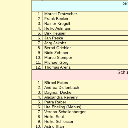
Sc
1.
Marcel Fratzscher
2.
Frank Becker
3.
Rainer Krogull
4.
Heiko Aulmann
5.
Dirk Heuser
6.
Jan Peske
7.
Jörg Jakobs
8.
Bernd Griebler
9.
Niels Zehmer
10.
Marco Stemper
11.
Michael Görg
12.
Thomas Arenz
Schü
1.
Bärbel Eckes
2.
Andrea Diefenbach
3.
Dagmar Decker
4.
Alexandra Reinery
5.
Petra Raber
6.
Ute Ebeling (Mebus)
7.
Verena Schellenberger
8.
Heike Seul
9.
Heike Schlosser
10.
Astrid Illian