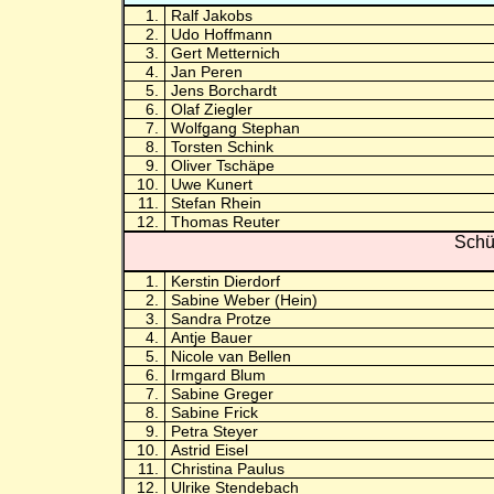
1.
Ralf Jakobs
2.
Udo Hoffmann
3.
Gert Metternich
4.
Jan Peren
5.
Jens Borchardt
6.
Olaf Ziegler
7.
Wolfgang Stephan
8.
Torsten Schink
9.
Oliver Tschäpe
10.
Uwe Kunert
11.
Stefan Rhein
12.
Thomas Reuter
Schü
1.
Kerstin Dierdorf
2.
Sabine Weber (Hein)
3.
Sandra Protze
4.
Antje Bauer
5.
Nicole van Bellen
6.
Irmgard Blum
7.
Sabine Greger
8.
Sabine Frick
9.
Petra Steyer
10.
Astrid Eisel
11.
Christina Paulus
12.
Ulrike Stendebach