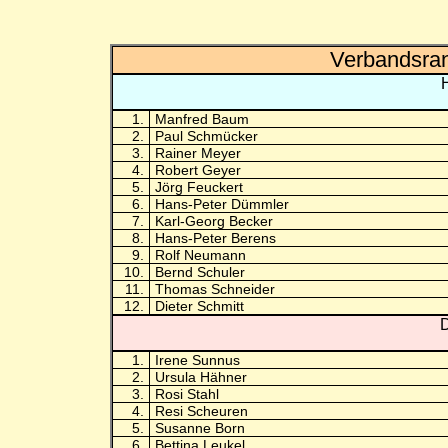
Verbandsran
1.
Manfred Baum
2.
Paul Schmücker
3.
Rainer Meyer
4.
Robert Geyer
5.
Jörg Feuckert
6.
Hans-Peter Dümmler
7.
Karl-Georg Becker
8.
Hans-Peter Berens
9.
Rolf Neumann
10.
Bernd Schuler
11.
Thomas Schneider
12.
Dieter Schmitt
D
1.
Irene Sunnus
2.
Ursula Hähner
3.
Rosi Stahl
4.
Resi Scheuren
5.
Susanne Born
6.
Bettina Leukel