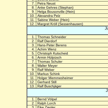
7.
Petra Neust
8.
Anke Gehres (Stephan)
9.
Helga Bousonville (Hein)
10.
Alexandra Pelz
11.
Sabine Weber (Hein)
12.
Margret Kröll (Sessenhausen)
J
1.
Thomas Schneider
2.
Ralf Dierdorf
3.
Hans-Peter Berens
4.
Achim Wenz
5.
Christoph Kutscheid
6.
Armin Hülpüsch
7.
Thomas Schuler
8.
Walter Meyer
9.
Ralf Weber
10.
Markus Schink
11.
Holger Memmesheimer
12.
Gerhard Still
13.
Ralf Buschjäger
J
1.
Bernd Völpel
2.
Ralph Lorch
3.
Eike Ziegler