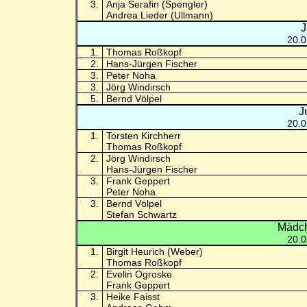
3.
Anja Serafin (Spengler)
Andrea Lieder (Ullmann)
J
20.0
1.
Thomas Roßkopf
2.
Hans-Jürgen Fischer
3.
Peter Noha
3.
Jörg Windirsch
5.
Bernd Völpel
J
20.0
1.
Torsten Kirchherr
Thomas Roßkopf
2.
Jörg Windirsch
Hans-Jürgen Fischer
3.
Frank Geppert
Peter Noha
3.
Bernd Völpel
Stefan Schwartz
Mädch
20.0
1.
Birgit Heurich (Weber)
Thomas Roßkopf
2.
Evelin Ogroske
Frank Geppert
3.
Heike Faisst