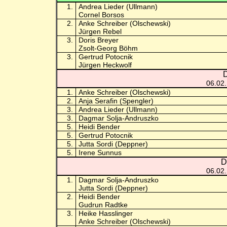
1.
Andrea Lieder (Ullmann)
Cornel Borsos
2.
Anke Schreiber (Olschewski)
Jürgen Rebel
3.
Doris Breyer
Zsolt-Georg Böhm
3.
Gertrud Potocnik
Jürgen Heckwolf
D
06.02
1.
Anke Schreiber (Olschewski)
2.
Anja Serafin (Spengler)
3.
Andrea Lieder (Ullmann)
3.
Dagmar Solja-Andruszko
5.
Heidi Bender
5.
Gertrud Potocnik
5.
Jutta Sordi (Deppner)
5.
Irene Sunnus
D
06.02
1.
Dagmar Solja-Andruszko
Jutta Sordi (Deppner)
2.
Heidi Bender
Gudrun Radtke
3.
Heike Hasslinger
Anke Schreiber (Olschewski)