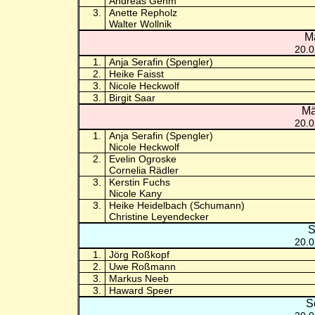
Andreas Gehm
3.
Anette Repholz
Walter Wollnik
M
20.0
1.
Anja Serafin (Spengler)
2.
Heike Faisst
3.
Nicole Heckwolf
3.
Birgit Saar
Mä
20.0
1.
Anja Serafin (Spengler)
Nicole Heckwolf
2.
Evelin Ogroske
Cornelia Rädler
3.
Kerstin Fuchs
Nicole Kany
3.
Heike Heidelbach (Schumann)
Christine Leyendecker
S
20.0
1.
Jörg Roßkopf
2.
Uwe Roßmann
3.
Markus Neeb
3.
Haward Speer
S