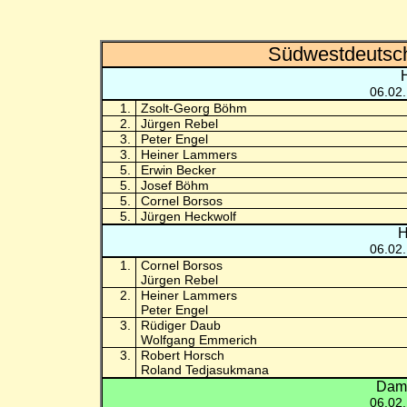
Südwestdeutsch
06.02
1.
Zsolt-Georg Böhm
2.
Jürgen Rebel
3.
Peter Engel
3.
Heiner Lammers
5.
Erwin Becker
5.
Josef Böhm
5.
Cornel Borsos
5.
Jürgen Heckwolf
H
06.02
1.
Cornel Borsos
Jürgen Rebel
2.
Heiner Lammers
Peter Engel
3.
Rüdiger Daub
Wolfgang Emmerich
3.
Robert Horsch
Roland Tedjasukmana
Dame
06.02