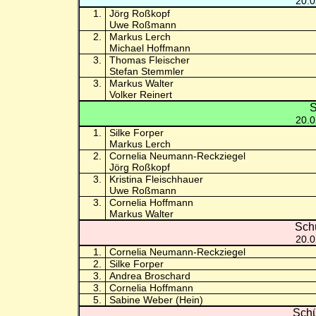
20.0
1.
Jörg Roßkopf
Uwe Roßmann
2.
Markus Lerch
Michael Hoffmann
3.
Thomas Fleischer
Stefan Stemmler
3.
Markus Walter
Volker Reinert
S
20.0
1.
Silke Forper
Markus Lerch
2.
Cornelia Neumann-Reckziegel
Jörg Roßkopf
3.
Kristina Fleischhauer
Uwe Roßmann
3.
Cornelia Hoffmann
Markus Walter
Sch
20.0
1.
Cornelia Neumann-Reckziegel
2.
Silke Forper
3.
Andrea Broschard
3.
Cornelia Hoffmann
5.
Sabine Weber (Hein)
Schü