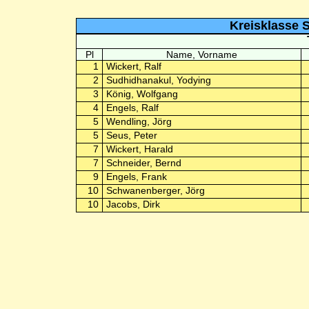
Kreisklasse S
Pl
Name, Vorname
1
Wickert, Ralf
2
Sudhidhanakul, Yodying
3
König, Wolfgang
4
Engels, Ralf
5
Wendling, Jörg
5
Seus, Peter
7
Wickert, Harald
7
Schneider, Bernd
9
Engels, Frank
10
Schwanenberger, Jörg
10
Jacobs, Dirk