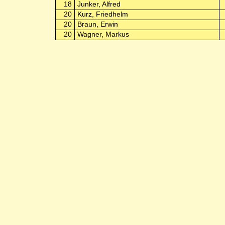
18
Junker, Alfred
20
Kurz, Friedhelm
20
Braun, Erwin
20
Wagner, Markus