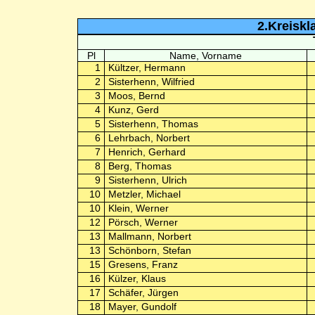
2.Kreiskl
Pl
Name, Vorname
1
Kültzer, Hermann
2
Sisterhenn, Wilfried
3
Moos, Bernd
4
Kunz, Gerd
5
Sisterhenn, Thomas
6
Lehrbach, Norbert
7
Henrich, Gerhard
8
Berg, Thomas
9
Sisterhenn, Ulrich
10
Metzler, Michael
10
Klein, Werner
12
Pörsch, Werner
13
Mallmann, Norbert
13
Schönborn, Stefan
15
Gresens, Franz
16
Külzer, Klaus
17
Schäfer, Jürgen
18
Mayer, Gundolf