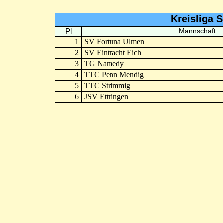
Kreisliga 
Pl
Mannschaft
1
SV Fortuna Ulmen
2
SV Eintracht Eich
3
TG Namedy
4
TTC Penn Mendig
5
TTC Strimmig
6
JSV Ettringen