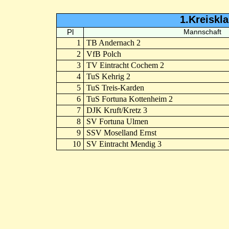
1.Kreiskl
Pl
Mannschaft
1
TB Andernach 2
2
VfB Polch
3
TV Eintracht Cochem 2
4
TuS Kehrig 2
5
TuS Treis-Karden
6
TuS Fortuna Kottenheim 2
7
DJK Kruft/Kretz 3
8
SV Fortuna Ulmen
9
SSV Moselland Ernst
10
SV Eintracht Mendig 3