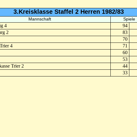
3.Kreisklasse Staffel 2 Herren 1982/83
Mannschaft
Spiele
ig 4
94
rg 2
83
70
rier 4
71
60
53
asse Trier 2
44
33