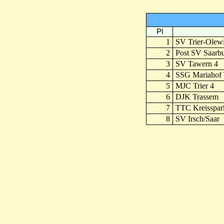
Pl
1
SV Trier-Olew
2
Post SV Saarbu
3
SV Tawern 4
4
SSG Mariahof T
5
MJC Trier 4
6
DJK Trassem
7
TTC Kreisspark
8
SV Irsch/Saar