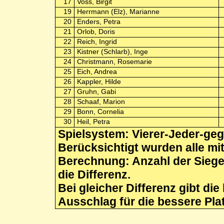
17
Voss, Birgit
19
Herrmann (Elz), Marianne
20
Enders, Petra
21
Orlob, Doris
22
Reich, Ingrid
23
Kistner (Schlarb), Inge
24
Christmann, Rosemarie
25
Eich, Andrea
26
Kappler, Hilde
27
Gruhn, Gabi
28
Schaaf, Marion
29
Bonn, Cornelia
30
Heil, Petra
Spielsystem: Vierer-Jeder-ge
Berücksichtigt wurden alle mi
Berechnung: Anzahl der Siege
die Differenz.
Bei gleicher Differenz gibt di
Ausschlag für die bessere Pla