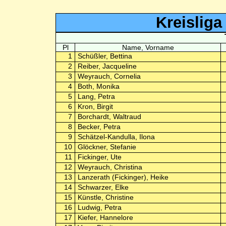
Kreislig
Pl
Name, Vorname
1
Schüßler, Bettina
2
Reiber, Jacqueline
3
Weyrauch, Cornelia
4
Both, Monika
5
Lang, Petra
6
Kron, Birgit
7
Borchardt, Waltraud
8
Becker, Petra
9
Schätzel-Kandulla, Ilona
10
Glöckner, Stefanie
11
Fickinger, Ute
12
Weyrauch, Christina
13
Lanzerath (Fickinger), Heike
14
Schwarzer, Elke
15
Künstle, Christine
16
Ludwig, Petra
17
Kiefer, Hannelore