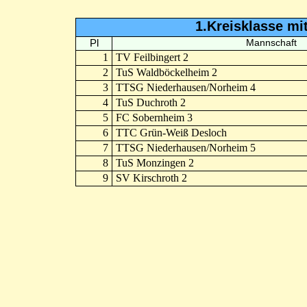
1.Kreisklasse mi
Pl
Mannschaft
1
TV Feilbingert 2
2
TuS Waldböckelheim 2
3
TTSG Niederhausen/Norheim 4
4
TuS Duchroth 2
5
FC Sobernheim 3
6
TTC Grün-Weiß Desloch
7
TTSG Niederhausen/Norheim 5
8
TuS Monzingen 2
9
SV Kirschroth 2