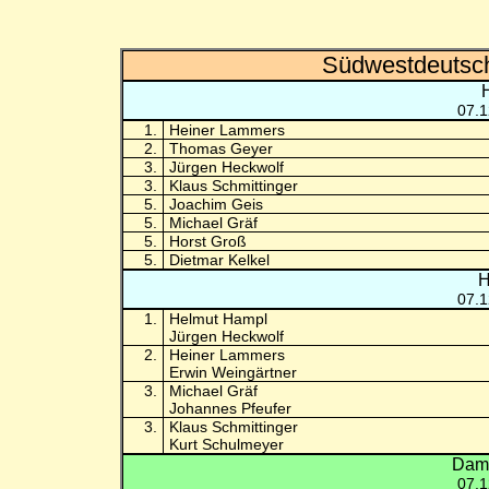
Südwestdeutsch
07.1
1.
Heiner Lammers
2.
Thomas Geyer
3.
Jürgen Heckwolf
3.
Klaus Schmittinger
5.
Joachim Geis
5.
Michael Gräf
5.
Horst Groß
5.
Dietmar Kelkel
H
07.1
1.
Helmut Hampl
Jürgen Heckwolf
2.
Heiner Lammers
Erwin Weingärtner
3.
Michael Gräf
Johannes Pfeufer
3.
Klaus Schmittinger
Kurt Schulmeyer
Dame
07.1