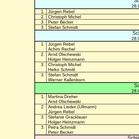
Sc
28.
1.
Jürgen Rebel
2.
Christoph Michel
3.
Peter Becker
3.
Stefan Schmidt
Sc
28.
1.
Jürgen Rebel
Achim Rechel
2.
Arnd Olschewski
Holger Heinzmann
3.
Christoph Michel
Heiko Schmitt
3.
Stefan Schmidt
Werner Kallenborn
Sc
28.
1.
Martina Dreher
Arnd Olschewski
2.
Andrea Lieder (Ullmann)
Jürgen Rebel
3.
Stefanie Gracklauer
Holger Heinzmann
3.
Petra Schmidt
Peter Becker
Schü