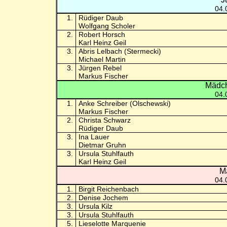
04.
1.
Rüdiger Daub
Wolfgang Scholer
2.
Robert Horsch
Karl Heinz Geil
3.
Abris Lelbach (Stermecki)
Michael Martin
3.
Jürgen Rebel
Markus Fischer
Mädch
04.
1.
Anke Schreiber (Olschewski)
Markus Fischer
2.
Christa Schwarz
Rüdiger Daub
3.
Ina Lauer
Dietmar Gruhn
3.
Ursula Stuhlfauth
Karl Heinz Geil
M
04.
1.
Birgit Reichenbach
2.
Denise Jochem
3.
Ursula Kilz
3.
Ursula Stuhlfauth
5.
Lieselotte Marquenie