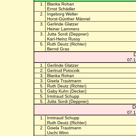
1.
Blanka Rohan
Ernst Schädler
2.
Ingeborg Welter
Horst-Günther Männel
3.
Gerlinde Glatzer
Heiner Lammers
3.
Jutta Sordi (Deppner)
Karl-Heinz Russy
5.
Ruth Deutz (Richter)
Bernd Gras
D
07.1
1.
Gerlinde Glatzer
2.
Gertrud Potocnik
3.
Blanka Rohan
3.
Gisela Trautmann
5.
Ruth Deutz (Richter)
5.
Gaby Kuhn (Decker)
5.
Irmtraud Schupp
5.
Jutta Sordi (Deppner)
D
07.1
1.
Irmtraud Schupp
Ruth Deutz (Richter)
2.
Gisela Trautmann
Uschi Winn