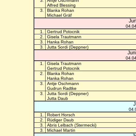
3.
Antje Oschmann
Alfred Blessing
3.
Blanka Rohan
Michael Gräf
Jun
04.0
1.
Gertrud Potocnik
2.
Gisela Trautmann
3.
Hanka Rohan
3.
Jutta Sordi (Deppner)
Jun
04.0
1.
Gisela Trautmann
Gertrud Potocnik
2.
Blanka Rohan
Hanka Rohan
3.
Antje Oschmann
Gudrun Radtke
3.
Jutta Sordi (Deppner)
Jutta Daub
J
04.
1.
Robert Horsch
2.
Rüdiger Daub
3.
Abris Lelbach (Stermecki)
3.
Michael Martin
J