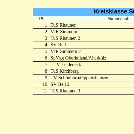
Kreisklasse St
Pl
Mannschaft
1
TuS Rhaunen
2
VfR Simmern
3
TuS Rhaunen 2
4
SV Bell
5
VfR Simmern 2
6
SpVgg Oberkülztal/Alterkülz
7
TTV Leideneck
8
TuS Kirchberg
9
TV Schönborn/Oppertshausen
10
SV Bell 2
11
TuS Rhaunen 3