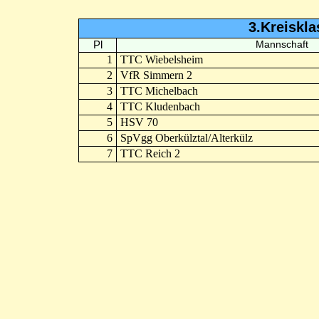
3.Kreiskl
Pl
Mannschaft
1
TTC Wiebelsheim
2
VfR Simmern 2
3
TTC Michelbach
4
TTC Kludenbach
5
HSV 70
6
SpVgg Oberkülztal/Alterkülz
7
TTC Reich 2