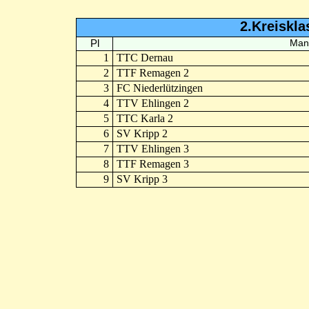
2.Kreiskla
Pl
Man
1
TTC Dernau
2
TTF Remagen 2
3
FC Niederlützingen
4
TTV Ehlingen 2
5
TTC Karla 2
6
SV Kripp 2
7
TTV Ehlingen 3
8
TTF Remagen 3
9
SV Kripp 3