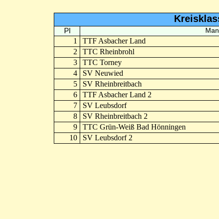
Kreisklas
Pl
Man
1
TTF Asbacher Land
2
TTC Rheinbrohl
3
TTC Torney
4
SV Neuwied
5
SV Rheinbreitbach
6
TTF Asbacher Land 2
7
SV Leubsdorf
8
SV Rheinbreitbach 2
9
TTC Grün-Weiß Bad Hönningen
10
SV Leubsdorf 2