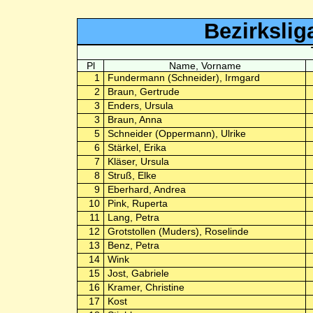
Bezirksli
Pl
Name, Vorname
1
Fundermann (Schneider), Irmgard
2
Braun, Gertrude
3
Enders, Ursula
3
Braun, Anna
5
Schneider (Oppermann), Ulrike
6
Stärkel, Erika
7
Kläser, Ursula
8
Struß, Elke
9
Eberhard, Andrea
10
Pink, Ruperta
11
Lang, Petra
12
Grotstollen (Muders), Roselinde
13
Benz, Petra
14
Wink
15
Jost, Gabriele
16
Kramer, Christine
17
Kost