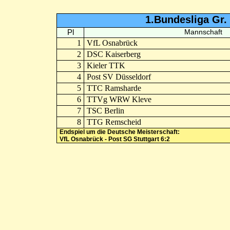
1.Bundesliga Gr
Pl
Mannschaft
1
VfL Osnabrück
2
DSC Kaiserberg
3
Kieler TTK
4
Post SV Düsseldorf
5
TTC Ramsharde
6
TTVg WRW Kleve
7
TSC Berlin
8
TTG Remscheid
Endspiel um die Deutsche Meisterschaft:
VfL Osnabrück - Post SG Stuttgart 6:2